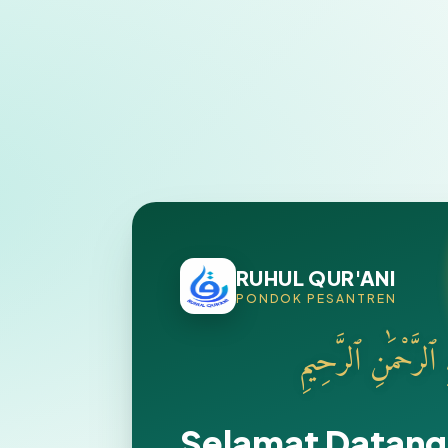
RUHUL QUR'ANI
PONDOK PESANTREN
هِ ٱلرَّحْمَٰنِ ٱلرَّحِيمِ
Selamat Datang