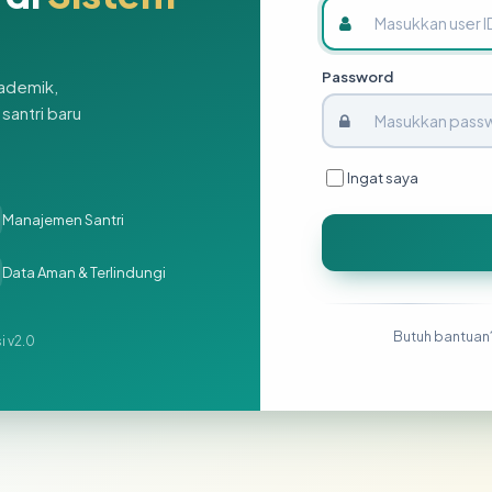
h
Password
ademik,
santri baru
Ingat saya
Manajemen Santri
Data Aman & Terlindungi
Butuh bantuan
i v2.0