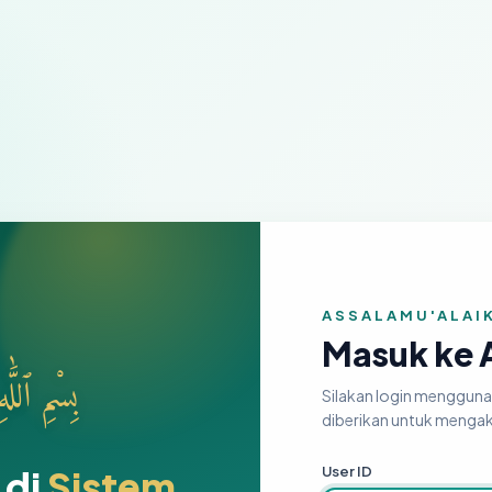
ASSALAMU'ALAI
Masuk ke 
بِسْمِ ٱللَّٰ
Silakan login mengguna
diberikan untuk menga
User ID
 di
Sistem